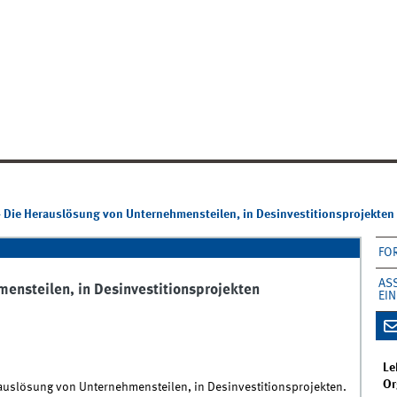
 Die Herauslösung von Unternehmensteilen, in Desinvestitionsprojekten
FO
AS
ensteilen, in Desinvestitionsprojekten
EI
Le
Or
rauslösung von Unternehmensteilen, in Desinvestitionsprojekten.