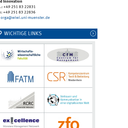
d Innovation
l.: +49 251 83 22831
x: +49 251 83 22836
orga@wiwi.uni-muenster.de
WICHTIGE LINKS