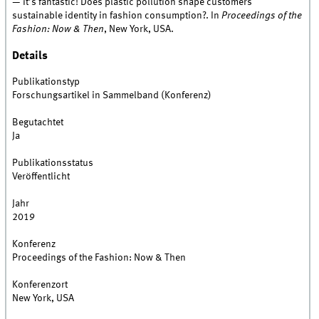
— it’s fantastic! Does plastic pollution shape customers
sustainable identity in fashion consumption?. In
Proceedings of the
Fashion: Now & Then
, New York, USA.
Details
Publikationstyp
Forschungsartikel in Sammelband (Konferenz)
Begutachtet
Ja
Publikationsstatus
Veröffentlicht
Jahr
2019
Konferenz
Proceedings of the Fashion: Now & Then
Konferenzort
New York, USA