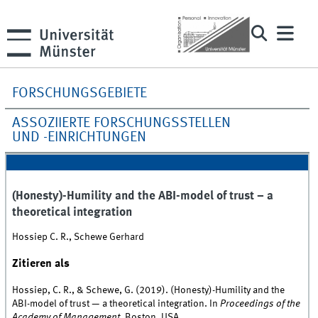
FORSCHUNGSGEBIETE
ASSOZIIERTE FORSCHUNGSSTELLEN
UND -EINRICHTUNGEN
(Honesty)-Humility and the ABI-model of trust – a
theoretical integration
Hossiep C. R., Schewe Gerhard
Zitieren als
Hossiep, C. R., & Schewe, G. (2019). (Honesty)-Humility and the
ABI-model of trust — a theoretical integration. In
Proceedings of the
Academy of Management
, Boston, USA.