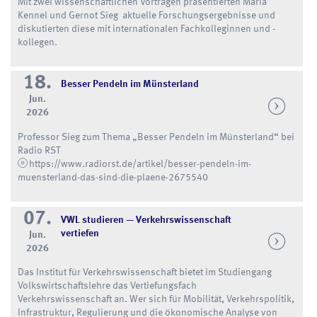
Mit zwei wissenschaftlichen Vorträgen präsentierten Maria
Kennel und Gernot Sieg aktuelle Forschungsergebnisse und
diskutierten diese mit internationalen Fachkolleginnen und -
kollegen.
18.
Besser Pendeln im Münsterland
Jun.
2026
Professor Sieg zum Thema „Besser Pendeln im Münsterland“ bei
Radio RST
https://www.radiorst.de/artikel/besser-pendeln-im-
muensterland-das-sind-die-plaene-2675540
07.
VWL studieren — Verkehrswissenschaft
vertiefen
Jun.
2026
Das Institut für Verkehrswissenschaft bietet im Studiengang
Volkswirtschaftslehre das Vertiefungsfach
Verkehrswissenschaft an. Wer sich für Mobilität, Verkehrspolitik,
Infrastruktur, Regulierung und die ökonomische Analyse von