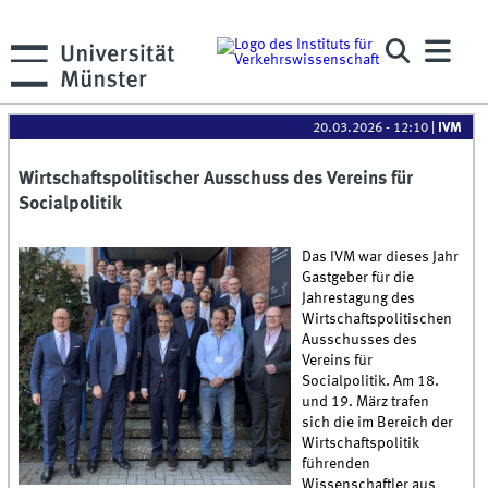
20.03.2026 - 12:10
|
IVM
Wirtschaftspolitischer Ausschuss des Vereins für
Socialpolitik
Das IVM war dieses Jahr
Gastgeber für die
Jahrestagung des
Wirtschaftspolitischen
Ausschusses des
Vereins für
Socialpolitik. Am 18.
und 19. März trafen
sich die im Bereich der
Wirtschaftspolitik
führenden
Wissenschaftler aus