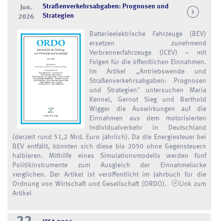
Straßenverkehrsabgaben: Prognosen und
Jun.
Strategien
2026
Batterieelektrische Fahrzeuge (BEV)
ersetzen zunehmend
Verbrennerfahrzeuge (ICEV) – mit
Folgen für die öffentlichen Einnahmen.
Im Artikel „Antriebswende und
Straßenverkehrsabgaben: Prognosen
und Strategien" untersuchen Maria
Kennel, Gernot Sieg und Berthold
Wigger die Auswirkungen auf die
Einnahmen aus dem motorisierten
Individualverkehr in Deutschland
(derzeit rund 51,2 Mrd. Euro jährlich). Da die Energiesteuer bei
BEV entfällt, könnten sich diese bis 2050 ohne Gegensteuern
halbieren. Mithilfe eines Simulationsmodells werden fünf
Politikinstrumente zum Ausgleich der Einnahmelücke
verglichen. Der Artikel ist veröffentlicht im Jahrbuch für die
Ordnung von Wirtschaft und Gesellschaft (ORDO).
Link zum
Artikel