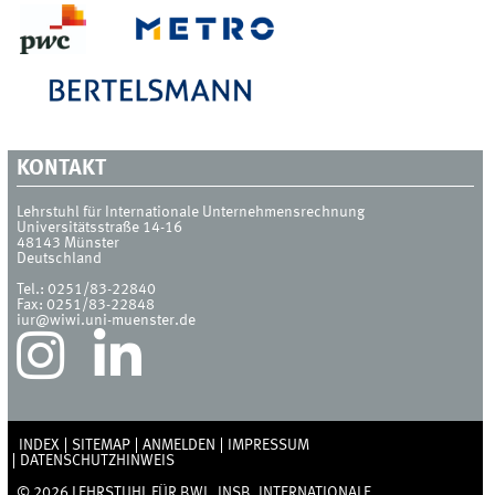
KONTAKT
Lehrstuhl für Internationale Unternehmensrechnung
Universitätsstraße 14-16
48143
Münster
Deutschland
Tel.:
0251/83-22840
Fax:
0251/83-22848
iur@wiwi.uni-muenster.de
INDEX
SITEMAP
ANMELDEN
IMPRESSUM
DATENSCHUTZHINWEIS
© 2026 LEHRSTUHL FÜR BWL, INSB. INTERNATIONALE