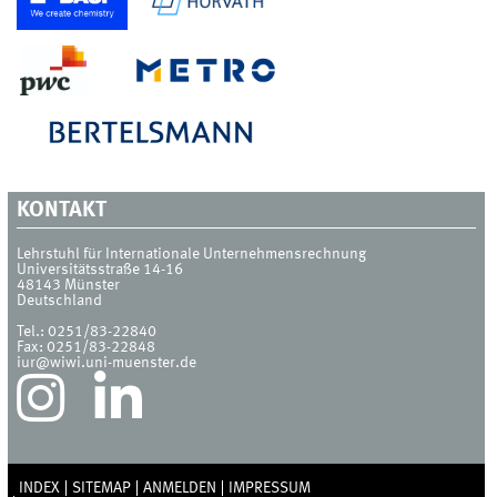
KONTAKT
Lehrstuhl für Internationale Unternehmensrechnung
Universitätsstraße 14-16
48143
Münster
Deutschland
Tel.:
0251/83-22840
Fax:
0251/83-22848
iur@wiwi.uni-muenster.de
INDEX
SITEMAP
ANMELDEN
IMPRESSUM