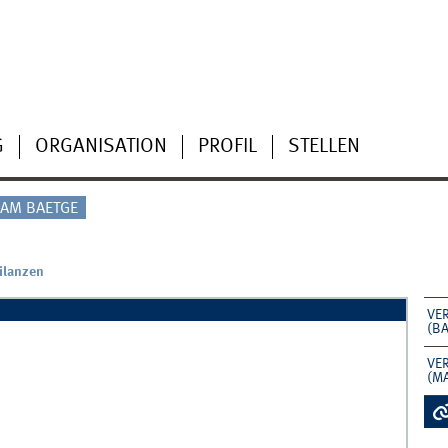
G
ORGANISATION
PROFIL
STELLEN
AM BAETGE
ilanzen
VE
(B
VE
(M