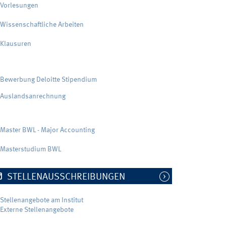
Vorlesungen
Wissenschaftliche Arbeiten
Klausuren
Bewerbung Deloitte Stipendium
Auslandsanrechnung
Master BWL - Major Accounting
Masterstudium BWL
STELLENAUSSCHREIBUNGEN
Stellenangebote am Institut
Externe Stellenangebote