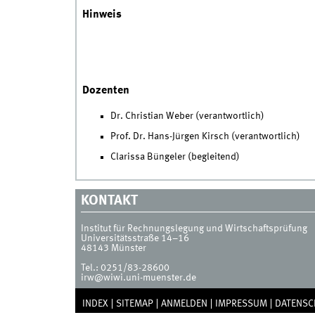
Hinweis
Dozenten
Dr. Christian Weber (verantwortlich)
Prof. Dr. Hans-Jürgen Kirsch (verantwortlich)
Clarissa Büngeler (begleitend)
KONTAKT
Institut für Rechnungslegung und Wirtschaftsprüfung
Universitätsstraße 14–16
48143
Münster
Tel.:
0251/83-28600
irw@wiwi.uni-muenster.de
INDEX
SITEMAP
ANMELDEN
IMPRESSUM
DATENSC