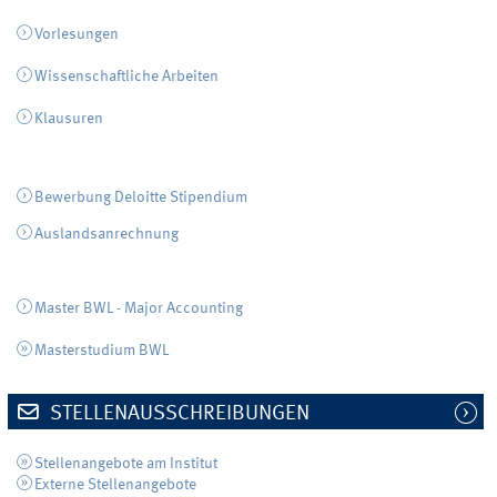
Vorlesungen
Wissenschaftliche Arbeiten
Klausuren
Bewerbung Deloitte Stipendium
Auslandsanrechnung
Master BWL - Major Accounting
Masterstudium BWL
STELLENAUSSCHREIBUNGEN
Stellenangebote am Institut
Externe Stellenangebote