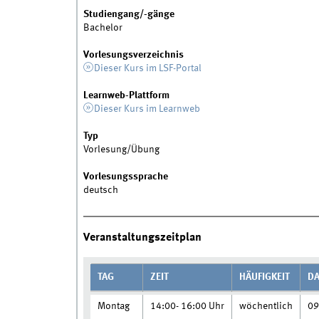
Studiengang/-gänge
Bachelor
Vorlesungsverzeichnis
Dieser Kurs im LSF-Portal
Learnweb-Plattform
Dieser Kurs im Learnweb
Typ
Vorlesung/Übung
Vorlesungssprache
deutsch
Veranstaltungszeitplan
TAG
ZEIT
HÄUFIGKEIT
D
Montag
14:00- 16:00 Uhr
wöchentlich
09