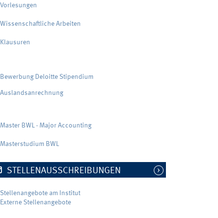
Vorlesungen
Wissenschaftliche Arbeiten
Klausuren
Bewerbung Deloitte Stipendium
Auslandsanrechnung
Master BWL - Major Accounting
Masterstudium BWL
STELLENAUSSCHREIBUNGEN
Stellenangebote am Institut
Externe Stellenangebote