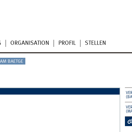
G
ORGANISATION
PROFIL
STELLEN
AM BAETGE
VE
(B
VE
(M