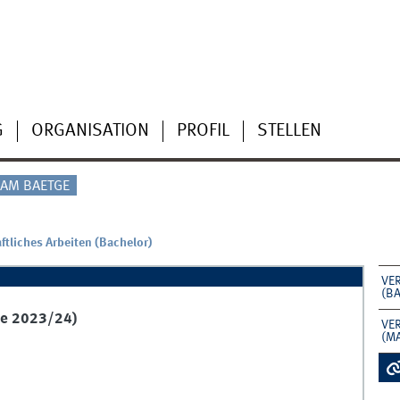
G
ORGANISATION
PROFIL
STELLEN
AM BAETGE
tliches Arbeiten (Bachelor)
VE
(B
Se 2023/24)
VE
(M