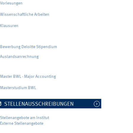
Vorlesungen
Wissenschaftliche Arbeiten
Klausuren
Bewerbung Deloitte Stipendium
Auslandsanrechnung
Master BWL - Major Accounting
Masterstudium BWL
STELLENAUSSCHREIBUNGEN
Stellenangebote am Institut
Externe Stellenangebote