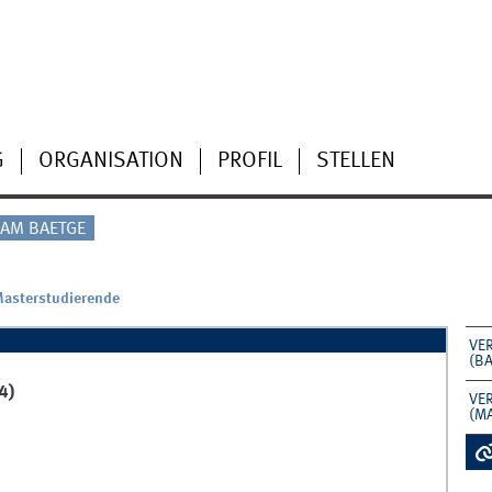
G
ORGANISATION
PROFIL
STELLEN
AM BAETGE
Masterstudierende
VE
(B
4)
VE
(M