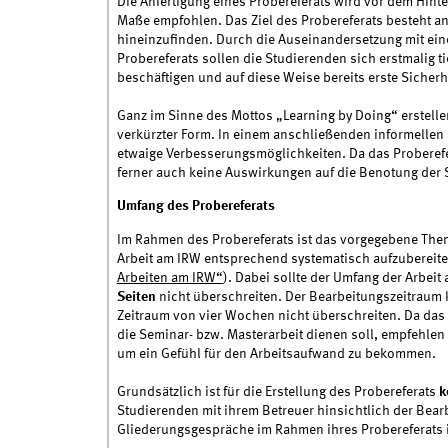
Die Anfertigung eines Probereferats wird vor dem Hint
Maße empfohlen. Das Ziel des Probereferats besteht an 
hineinzufinden. Durch die Auseinandersetzung mit ein
Probereferats sollen die Studierenden sich erstmalig 
beschäftigen und auf diese Weise bereits erste Sicherh
Ganz im Sinne des Mottos „Learning by Doing“ erstellen
verkürzter Form. In einem anschließenden informellen 
etwaige Verbesserungsmöglichkeiten. Da das Proberefer
ferner auch keine Auswirkungen auf die Benotung der 
Umfang des Probereferats
Im Rahmen des Probereferats ist das vorgegebene The
Arbeit am IRW entsprechend systematisch aufzubereiten
Arbeiten am IRW“
). Dabei sollte der Umfang der Arbei
Seiten
nicht überschreiten. Der Bearbeitungszeitraum
Zeitraum von vier Wochen nicht überschreiten. Da das
die Seminar- bzw. Masterarbeit dienen soll, empfehlen 
um ein Gefühl für den Arbeitsaufwand zu bekommen.
Grundsätzlich ist für die Erstellung des Probereferats
k
Studierenden mit ihrem Betreuer hinsichtlich der Bear
Gliederungsgespräche im Rahmen ihres Probereferats 