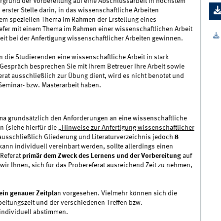
ergrund der Vorbereitung auf eine Abschlussarbeit in höchstem
erster Stelle darin, in das wissenschaftliche Arbeiten
em speziellen Thema im Rahmen der Erstellung eines
tiefer mit einem Thema im Rahmen einer wissenschaftlichen Arbeit
eit bei der Anfertigung wissenschaftlicher Arbeiten gewinnen.
 die Studierenden eine wissenschaftliche Arbeit in stark
Gespräch besprechen Sie mit Ihrem Betreuer Ihre Arbeit sowie
at ausschließlich zur Übung dient, wird es nicht benotet und
Seminar- bzw. Masterarbeit haben.
ma grundsätzlich den Anforderungen an eine wissenschaftliche
 (siehe hierfür die
„Hinweise zur Anfertigung wissenschaftlicher
t ausschließlich Gliederung und Literaturverzeichnis jedoch
8
 kann
individuell
vereinbart werden, sollte allerdings einen
 Referat
primär dem Zweck des Lernens und der Vorbereitung
auf
wir Ihnen, sich für das Probereferat ausreichend Zeit zu nehmen,
ein genauer Zeitpla
n
vorgesehen. Vielmehr können sich die
beitungszeit und der verschiedenen Treffen bzw.
individuell abstimmen.