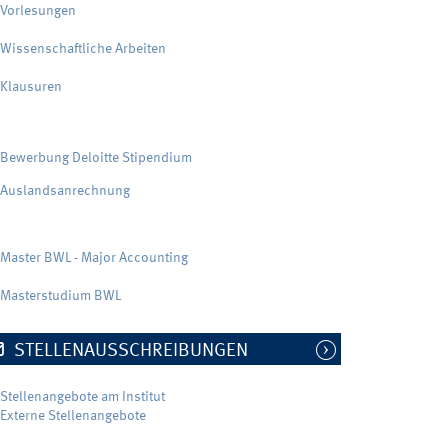
Vorlesungen
Wissenschaftliche Arbeiten
Klausuren
Bewerbung Deloitte Stipendium
Auslandsanrechnung
Master BWL - Major Accounting
Masterstudium BWL
STELLENAUSSCHREIBUNGEN
Stellenangebote am Institut
Externe Stellenangebote