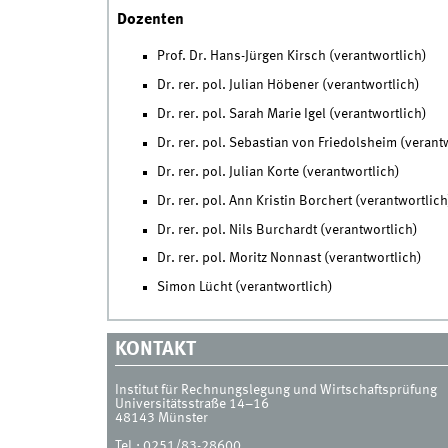
Dozenten
Prof. Dr. Hans-Jürgen Kirsch (verantwortlich)
Dr. rer. pol. Julian Höbener (verantwortlich)
Dr. rer. pol. Sarah Marie Igel (verantwortlich)
Dr. rer. pol. Sebastian von Friedolsheim (verant
Dr. rer. pol. Julian Korte (verantwortlich)
Dr. rer. pol. Ann Kristin Borchert (verantwortlich
Dr. rer. pol. Nils Burchardt (verantwortlich)
Dr. rer. pol. Moritz Nonnast (verantwortlich)
Simon Lücht (verantwortlich)
KONTAKT
Institut für Rechnungslegung und Wirtschaftsprüfung
Universitätsstraße 14–16
48143
Münster
Tel.:
0251/83-28600