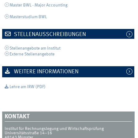
Master BWL - Major Accounting
Masterstudium BWL
STELLENAUSSCHREIBUNGEN
Stellenangebote am Institut
Externe Stellenangebote
WEITERE INFORMATIONEN
Lehre am IRW (PDF)
KONTAKT
Institut für Rechnungslegung und Wirtschaftsprüfung
Universitätsstraße 14–16
48143
Münster