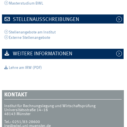
Masterstudium BWL
STELLENAUSSCHREIBUNGEN
Stellenangebote am Institut
Externe Stellenangebote
WEITERE INFORMATIONEN
Lehre am IRW (PDF)
KONTAKT
Institut für Rechnungslegung und Wirtschaftsprüfung
Universitätsstraße 14–16
48143
Münster
Tel.:
0251/83-28600
irw@wiwi.uni-muenster.de