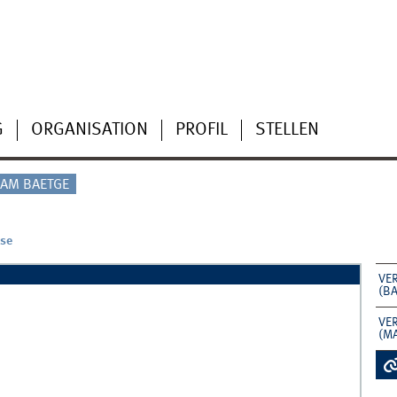
G
ORGANISATION
PROFIL
STELLEN
AM BAETGE
yse
VE
(B
VE
(M