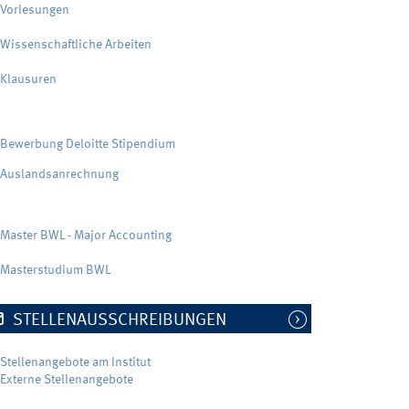
Vorlesungen
Wissenschaftliche Arbeiten
Klausuren
Bewerbung Deloitte Stipendium
Auslandsanrechnung
Master BWL - Major Accounting
Masterstudium BWL
STELLENAUSSCHREIBUNGEN
Stellenangebote am Institut
Externe Stellenangebote