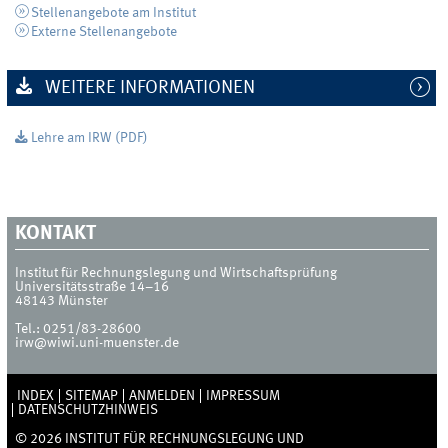
Stellenangebote am Institut
Externe Stellenangebote
WEITERE INFORMATIONEN
Lehre am IRW (PDF)
KONTAKT
Institut für Rechnungslegung und Wirtschaftsprüfung
Universitätsstraße 14–16
48143
Münster
Tel.:
0251/83-28600
irw@wiwi.uni-muenster.de
INDEX
SITEMAP
ANMELDEN
IMPRESSUM
DATENSCHUTZHINWEIS
© 2026 INSTITUT FÜR RECHNUNGSLEGUNG UND