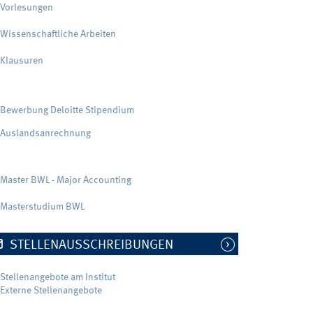
Vorlesungen
Wissenschaftliche Arbeiten
Klausuren
Bewerbung Deloitte Stipendium
Auslandsanrechnung
Master BWL - Major Accounting
Masterstudium BWL
STELLENAUSSCHREIBUNGEN
Stellenangebote am Institut
Externe Stellenangebote