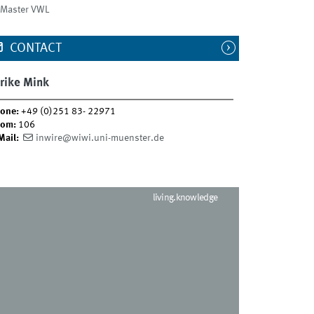
Master VWL
CONTACT
rike Mink
one:
+49 (0)251 83- 22971
om:
106
Mail:
inwire@wiwi.uni-muenster.de
living.knowledge