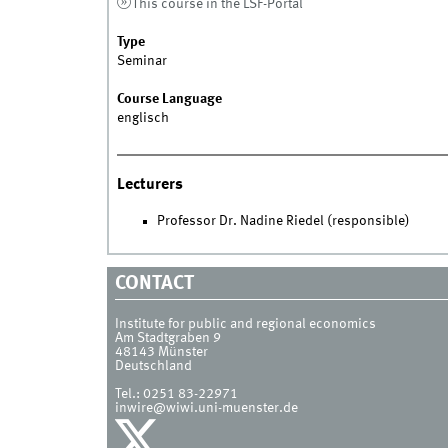
This course in the LSF-Portal
Type
Seminar
Course Language
englisch
Lecturers
Professor Dr. Nadine Riedel (responsible)
CONTACT
Institute for public and regional economics
Am Stadtgraben 9
48143
Münster
Deutschland
Tel.:
0251 83-22971
inwire@wiwi.uni-muenster.de