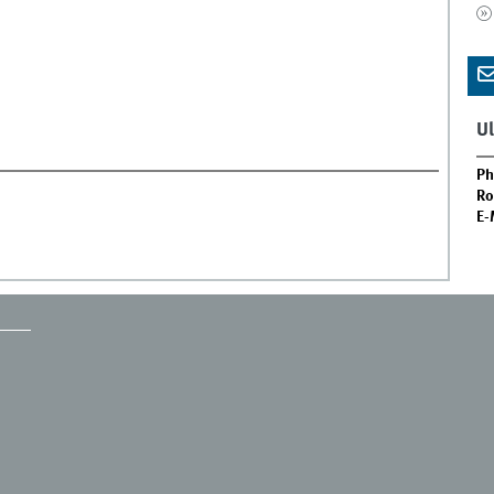
Ul
Ph
Ro
E-