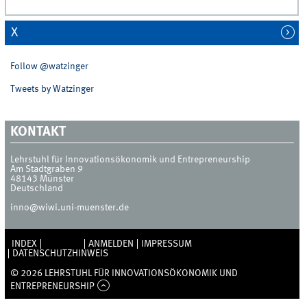
X
Follow @watzinger
Tweets by Watzinger
KONTAKT
Lehrstuhl für Innovationsökonomik und Entrepreneurship
Am Stadtgraben 9
48143
Münster
Deutschland
inno@wiwi.uni-muenster.de
INDEX
SITEMAP
ANMELDEN
IMPRESSUM
DATENSCHUTZHINWEIS
© 2026 LEHRSTUHL FÜR INNOVATIONSÖKONOMIK UND
ENTREPRENEURSHIP