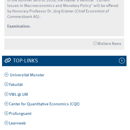
In the summer term of 2026, the master's seminar "Current
Issues in Macroeconomics and Monetary Policy" will be offered
by Honorary Professor Dr. Jörg Krämer (Chief Economist of
Commerzbank AG).
Examination:
Weitere News
TOP-LINKS
Universität Münster
Fakultät
VWL @ UM
Center for Quantitative Economics (CQE)
Prüfungsamt
Learnweb