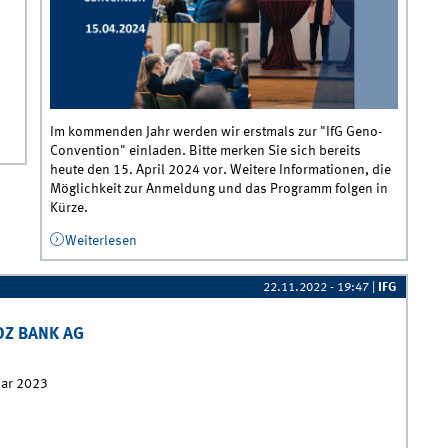
Im kommenden Jahr werden wir erstmals zur "IfG Geno-
im
Convention" einladen. Bitte merken Sie sich bereits
heute den 15. April 2024 vor. Weitere Informationen, die
Möglichkeit zur Anmeldung und das Programm folgen in
Kürze.
Weiterlesen
über Save the date: Neue Geno-Convention
am 15.04.2024
22.11.2022 - 19:47
|
IFG
DZ BANK AG
ar 2023
rkshop M&amp;A in Zusammenarbeit mit der DZ BANK AG