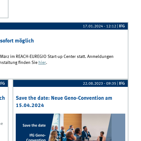
2024
17.01.2024 - 12:12
|
IFG
sofort möglich
5. März im REACH-EUREGIO Start-up Center statt. Anmeldungen
nstaltung finden Sie
hier
.
effen ab sofort möglich
IFG
22.08.2023 - 09:35
|
IFG
äch
Save the date: Neue Geno-Convention am
15.04.2024
ne