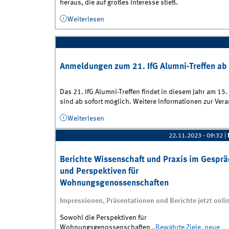
heraus, die auf großes Interesse stieß.
Weiterlesen
über Das war die IfG Geno-Convention 
Anmeldungen zum 21. IfG Alumni-Treffen ab 
Das 21. IfG Alumni-Treffen findet in diesem Jahr am 1
sind ab sofort möglich. Weitere Informationen zur Vera
Weiterlesen
über Anmeldungen zum 21. IfG Alumni-Tr
22.11.2023 - 09:32
|
Berichte Wissenschaft und Praxis im Gespr
und Perspektiven für
Wohnungsgenossenschaften
Impressionen, Präsentationen und Berichte jetzt onli
Sowohl die Perspektiven für
Wohnungsgenossenschaften
„Bewährte Ziele, neue