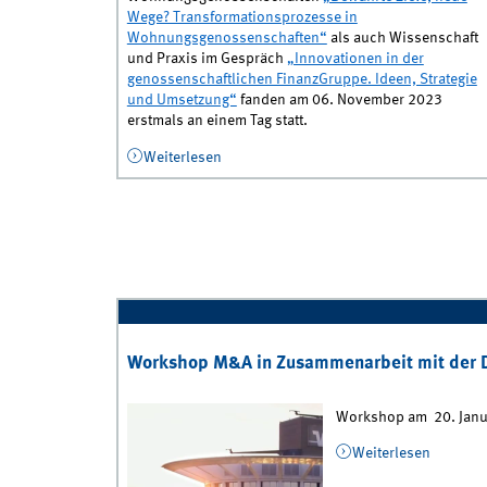
Wege? Transformationsprozesse in
Wohnungsgenossenschaften“
als auch Wissenschaft
und Praxis im Gespräch
„Innovationen in der
genossenschaftlichen FinanzGruppe. Ideen, Strategie
und Umsetzung“
fanden am 06. November 2023
erstmals an einem Tag statt.
Weiterlesen
über Berichte Wissenschaft und Praxis 
Gespräch und Perspektiven für
Wohnungsgenossenschaften
Workshop M&A in Zusammenarbeit mit der 
Workshop am 20. Janu
Weiterlesen
über Wo