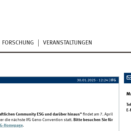
FORSCHUNG
VERANSTALTUNGEN
30.01.2025 - 12:24
|
IFG
Ma
Tel
E-
haftlichen Community ESG und darüber hinaus"
findet am 7. April
er die nächste IfG Geno-Convention statt.
Bitte besuchen Sie für
fG-Homepage
.