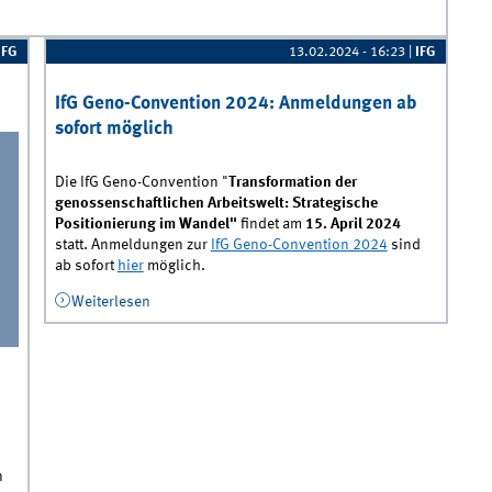
IFG
13.02.2024 - 16:23
|
IFG
IfG Geno-Convention 2024: Anmeldungen ab
sofort möglich
Die IfG Geno-Convention "
Transformation der
genossenschaftlichen Arbeitswelt: Strategische
Positionierung im Wandel"
findet am
15. April 2024
statt. Anmeldungen zur
IfG Geno-Convention 2024
sind
ab sofort
hier
möglich.
Weiterlesen
über IfG Geno-Convention 2024:
Anmeldungen ab sofort möglich
n