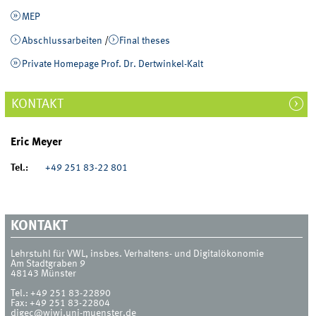
MEP
Abschlussarbeiten
/
Final theses
Private Homepage Prof. Dr. Dertwinkel-Kalt
KONTAKT
Eric Meyer
Tel.:
+49 251 83-22 801
KONTAKT
Lehrstuhl für VWL, insbes. Verhaltens- und Digitalökonomie
Am Stadtgraben 9
48143
Münster
Tel.:
+49 251 83-22890
Fax:
+49 251 83-22804
digec@wiwi.uni-muenster.de