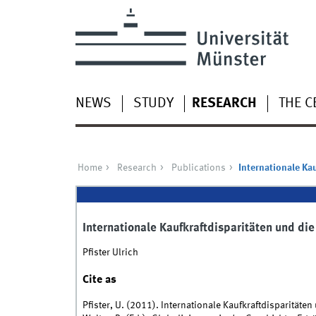
NEWS
STUDY
RESEARCH
THE C
Home
Research
Publications
Internationale Ka
Internationale Kaufkraftdisparitäten und di
Pfister Ulrich
Cite as
Pfister, U. (2011). Internationale Kaufkraftdisparität