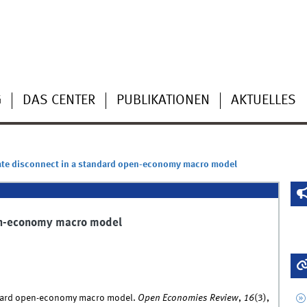
G
DAS CENTER
PUBLIKATIONEN
AKTUELLES
ate disconnect in a standard open-economy macro model
pen-economy macro model
ndard open-economy macro model.
Open Economies Review
,
16
(3),