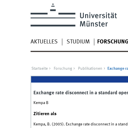
AKTUELLES
STUDIUM
FORSCHUN
Startseite
Forschung
Publikationen
Exchange r
Exchange rate disconnect in a standard o
Kempa B
Zitieren als
Kempa, B. (2005). Exchange rate disconnect in a sta