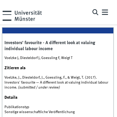
Investors' favourite - A different look at valuing
individual labour income
Voelzke J, Diesteldorf J, Goessling F, Weigt T
Zitieren als
Voelzke, J., Diesteldorf, J., Goessling, F., & Weigt, T. (2017).
Investors' favourite — A different look at valuing individual labour
income.
(submitted / under review)
Details
Publikationstyp
Sonstige wissenschaftliche Veröffentlichung