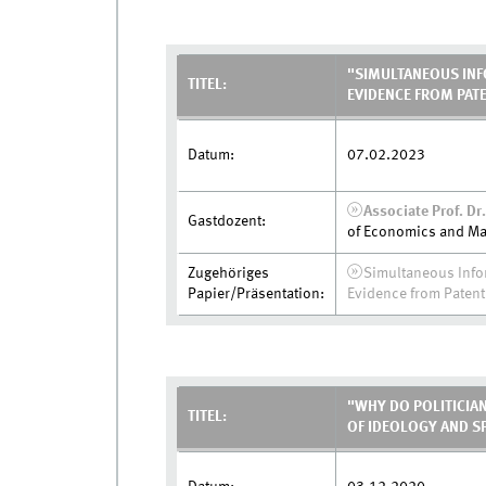
"SIMULTANEOUS INF
TITEL:
EVIDENCE FROM PAT
Datum:
07.02.2023
Associate Prof. Dr
Gastdozent:
of Economics and M
Zugehöriges
Simultaneous Info
Papier/Präsentation:
Evidence from Paten
"WHY DO POLITICIAN
TITEL:
OF IDEOLOGY AND SP