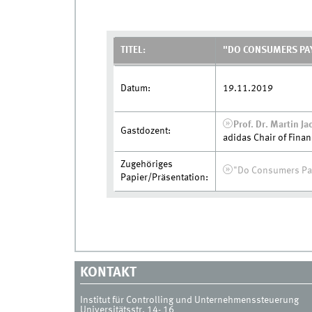
TITEL:
"DO CONSUMERS PAY
Datum:
19.11.2019
Prof. Dr. Martin J
Gastdozent:
adidas Chair of Fina
Zugehöriges
"Do Consumers Pay
Papier/Präsentation:
KONTAKT
Institut für Controlling und Unternehmenssteuerung
Universitätsstr. 14- 16