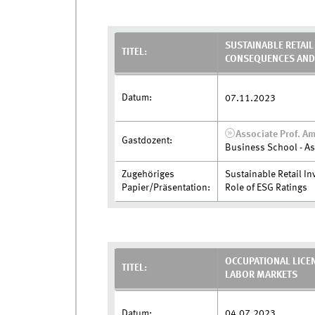
SUSTAINABLE RETAIL
TITEL:
CONSEQUENCES AND 
Datum:
07.11.2023
Associate Prof. A
Gastdozent:
Business School - As
Zugehöriges
Sustainable Retail I
Papier/Präsentation:
Role of ESG Ratings
OCCUPATIONAL LICEN
TITEL:
LABOR MARKETS
Datum:
04.07.2023