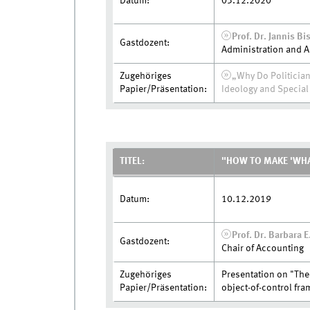
Datum:
03.12.2020
Prof. Dr. Jannis Bi
Gastdozent:
Administration and 
Zugehöriges
„Why Do Politician
Papier/Präsentation:
Ideology and Special 
TITEL:
"HOW TO MAKE 'WHAT
Datum:
10.12.2019
Prof. Dr. Barbara 
Gastdozent:
Chair of Accounting
Zugehöriges
Presentation on "The
Papier/Präsentation:
object-of-control fr