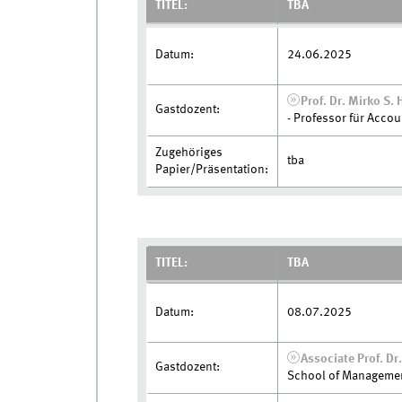
TITEL:
TBA
Datum:
24.06.2025
Prof. Dr. Mirko S. 
Gastdozent:
- Professor für Acco
Zugehöriges
tba
Papier/Präsentation:
TITEL:
TBA
Datum:
08.07.2025
Associate Prof. D
Gastdozent:
School of Management