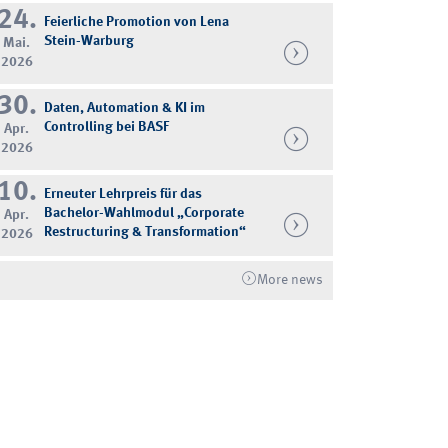
24.
Feierliche Promotion von Lena
Stein-Warburg
Mai.
2026
30.
Daten, Automation & KI im
Controlling bei BASF
Apr.
2026
10.
Erneuter Lehrpreis für das
Bachelor-Wahlmodul „Corporate
Apr.
Restructuring & Transformation“
2026
More news