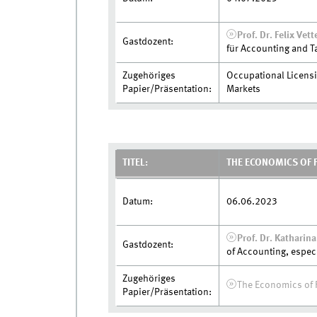
Prof. Dr. Felix Vett
Gastdozent:
für Accounting and T
Zugehöriges
Occupational Licensi
Papier/Präsentation:
Markets
TITEL:
THE ECONOMICS OF F
Datum:
06.06.2023
Prof. Dr. Kathari
Gastdozent:
of Accounting, espec
Zugehöriges
The Economics of 
Papier/Präsentation: