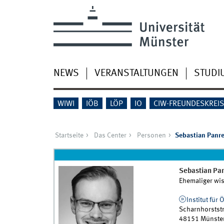
NEWS
VERANSTALTUNGEN
STUDI
WIWI
IÖB
LÖP
IO
CIW-FREUNDESKREI
Startseite
Das Center
Personen
Sebastian Panr
Sebastian
Pa
Ehemaliger wis
Institut fü
Scharnhorststr
48151
Münste