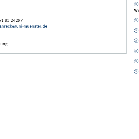
Wi
51 83 24297
panreck@uni-muenster.de
rung