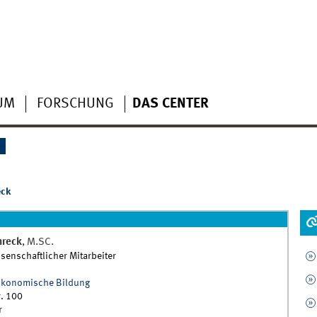
UM
FORSCHUNG
DAS CENTER
S
eck
nreck
,
M.SC.
senschaftlicher Mitarbeiter
r Ökonomische Bildung
. 100
r