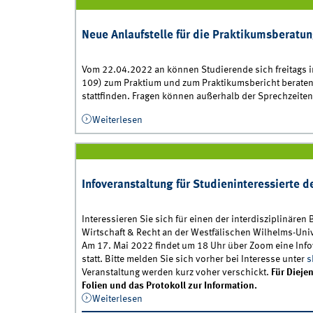
Neue Anlaufstelle für die Praktikumsberatun
Vom 22.04.2022 an können Studierende sich freitags i
109) zum Praktium und zum Praktikumsbericht beraten
stattfinden. Fragen können außerhalb der Sprechzeite
Weiterlesen
über Neue Anlaufstelle für die Praktiku
Infoveranstaltung für Studieninteressierte 
Interessieren Sie sich für einen der interdisziplinären
Wirtschaft & Recht an der Westfälischen Wilhelms-Univ
Am 17. Mai 2022 findet um 18 Uhr über Zoom eine Info
statt. Bitte melden Sie sich vorher bei Interesse unter
s
Veranstaltung werden kurz voher verschickt.
Für Dieje
Folien und das Protokoll zur Information.
Weiterlesen
über Infoveranstaltung für Studieninter