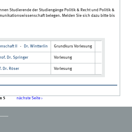
nen Studierende der Studiengänge Politik & Recht und Politik &
unikationswissenschaft belegen. Melden Sie sich dazu bitte bis
nschaft II
-
Dr. Wintterlin
Grundkurs Vorlesung
rof. Dr. Springer
Vorlesung
f. Dr. Röser
Vorlesung
enschaft
n 5
nächste Seite ›