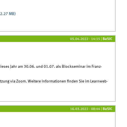
(2.27 MB)
05.04.2022 - 14:15
|
BaSIC
 dieses Jahr am 30.06. und 01.07. als Blockseminar im Franz-
tzung via Zoom. Weitere Informationen finden Sie im Learnweb-
rtschaft
16.03.2022 - 08:44
|
BaSIC