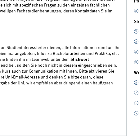
Pr
e sich mit spezifischen Fragen zu den einzelnen fachlichen
jeweiligen Fachstudienberatungen, deren Kontaktdaten Sie im
St
on Studieninteressierter dienen, alle Informationen rund um Ihr
Seminarangeboten, Infos zu Bachelorarbeiten und Praktika, etc.
 Sie finden ihn im Learnweb unter dem
Stichwort
hend bei, sollten Sie noch nicht in diesem eingeschrieben sein.
 Kurs auch zur Kommunikation mit Ihnen. Bitte aktivieren Sie
We
re Uni-Email-Adresse und denken Sie bitte daran, diese
rgabe der Uni, wir empfehlen aber dringend einen häufigeren
nwebkurs