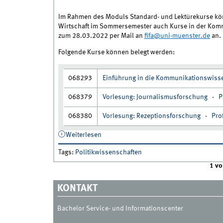
Im Rahmen des Moduls Standard- und Lektürekurse kön
Wirtschaft im Sommersemester auch Kurse in der Komm
zum 28.03.2022 per Mail an
fifa@uni-muenster.de
an.
Folgende Kurse können belegt werden:
068293
Einführung in die Kommunikationswisse
068379
Vorlesung: Journalismusforschung
-
P
068380
Vorlesung: Rezeptionsforschung
-
Pro
Weiterlesen
über Kurse in der Kommunikationswiss
Tags
:
Politikwissenschaften
1 vo
KONTAKT
Bachelor Service- und Informationscenter