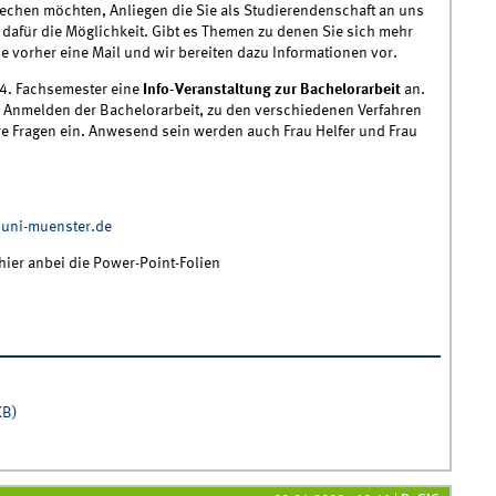
rechen möchten, Anliegen die Sie als Studierendenschaft an uns
dafür die Möglichkeit. Gibt es Themen zu denen Sie sich mehr
 vorher eine Mail und wir bereiten dazu Informationen vor.
 4. Fachsemester eine
Info-Veranstaltung zur Bachelorarbeit
an.
m Anmelden der Bachelorarbeit, zu den verschiedenen Verfahren
e Fragen ein. Anwesend sein werden auch Frau Helfer und Frau
uni-muenster.de
 hier anbei die Power-Point-Folien
tung Bachelorarbeit am 24. Mai, 18 Uhr (c.t.)
KB)