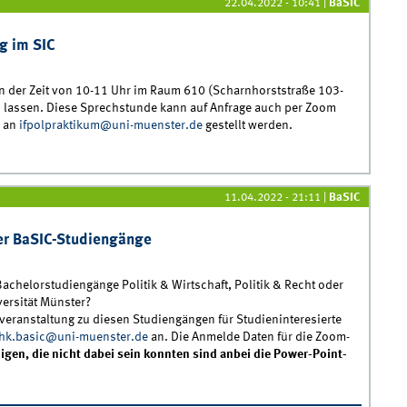
22.04.2022 - 10:41
|
BaSIC
g im SIC
n der Zeit von 10-11 Uhr im Raum 610 (Scharnhorststraße 103-
 lassen. Diese Sprechstunde kann auf Anfrage auch per Zoom
n an
ifpolpraktikum@uni-muenster.de
gestellt werden.
msberatung im SIC
11.04.2022 - 21:11
|
BaSIC
der BaSIC-Studiengänge
 Bachelorstudiengänge Politik & Wirtschaft, Politik & Recht oder
ersität Münster?
veranstaltung zu diesen Studiengängen für Studieninteresierte
hk.basic@uni-muenster.de
an. Die Anmelde Daten für die Zoom-
nigen, die nicht dabei sein konnten sind anbei die Power-Point-
essierte der BaSIC-Studiengänge