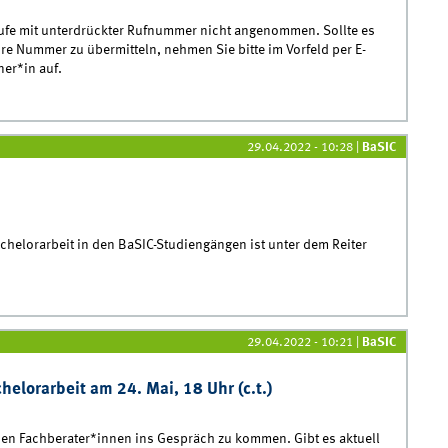
ufe mit unterdrückter Rufnummer nicht angenommen. Sollte es
re Nummer zu übermitteln, nehmen Sie bitte im Vorfeld per E-
er*in auf.
29.04.2022 - 10:28
|
BaSIC
elorarbeit in den BaSIC-Studiengängen ist unter dem Reiter
29.04.2022 - 10:21
|
BaSIC
elorarbeit am 24. Mai, 18 Uhr (c.t.)
den Fachberater*innen ins Gespräch zu kommen. Gibt es aktuell