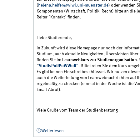
(
helena.helfer@wiwi.uni-muenster.de
) oder wenden Si
Komponenten (Wirtschaft, Politik, Recht) bitte an die 
Reiter "Kontakt" finden.
Liebe Studierende,
in Zukunft wird diese Homepage nur noch der Informati
Studium, auch aktuelle Neuigkeiten, Übersichten über 
finden Sie im
Learnwebkurs zur Studienorganisation
.
"
StudisPuRPuWWuR"
. Bitte treten Sie dem Kurs umge
Es gibt keinen Einschreibeschlüssel. Wir nutzen diesen
auch die Weiterleitung von Learnwebnachrichten auf Ih
regelmäßig zu checken (einmal in der Woche ist die Vo
Email-Abruf).
Viele Grüße vom Team der Studienberatung
Weiterlesen
über Umbau dieser Homepage und Lear