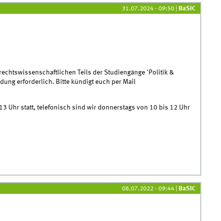
31.07.2024 - 09:50
|
BaSIC
echtswissenschaftlichen Teils der Studiengänge 'Politik &
dung erforderlich. Bitte kündigt euch per Mail
3 Uhr statt, telefonisch sind wir donnerstags von 10 bis 12 Uhr
ng
08.07.2022 - 09:44
|
BaSIC