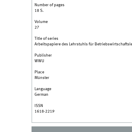
Number of pages
18 S.
Volume
27
Title of series
Arbeitspapiere des Lehrstuhls für Betriebswirtschaftsl
Publisher
WWU
Place
Münster
Language
German
ISSN
1618-2219