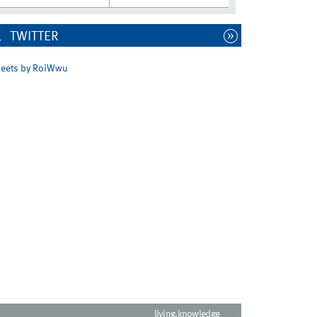
TWITTER
eets by RoiWwu
living.knowledge