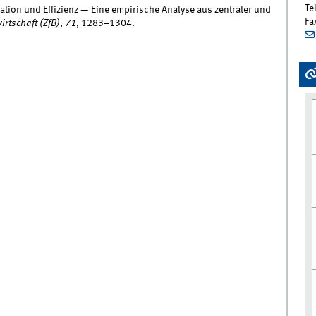
Te
sation und Effizienz — Eine empirische Analyse aus zentraler und
Fa
wirtschaft (ZfB)
,
71
, 1283–1304.