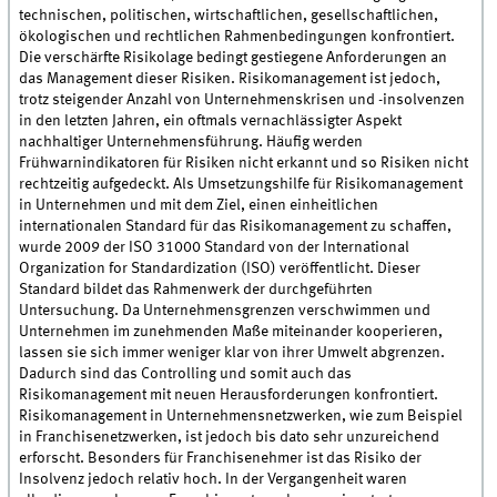
technischen, politischen, wirtschaftlichen, gesellschaftlichen,
ökologischen und rechtlichen Rahmenbedingungen konfrontiert.
Die verschärfte Risikolage bedingt gestiegene Anforderungen an
das Management dieser Risiken. Risikomanagement ist jedoch,
trotz steigender Anzahl von Unternehmenskrisen und -insolvenzen
in den letzten Jahren, ein oftmals vernachlässigter Aspekt
nachhaltiger Unternehmensführung. Häufig werden
Frühwarnindikatoren für Risiken nicht erkannt und so Risiken nicht
rechtzeitig aufgedeckt. Als Umsetzungshilfe für Risikomanagement
in Unternehmen und mit dem Ziel, einen einheitlichen
internationalen Standard für das Risikomanagement zu schaffen,
wurde 2009 der ISO 31000 Standard von der International
Organization for Standardization (ISO) veröffentlicht. Dieser
Standard bildet das Rahmenwerk der durchgeführten
Untersuchung. Da Unternehmensgrenzen verschwimmen und
Unternehmen im zunehmenden Maße miteinander kooperieren,
lassen sie sich immer weniger klar von ihrer Umwelt abgrenzen.
Dadurch sind das Controlling und somit auch das
Risikomanagement mit neuen Herausforderungen konfrontiert.
Risikomanagement in Unternehmensnetzwerken, wie zum Beispiel
in Franchisenetzwerken, ist jedoch bis dato sehr unzureichend
erforscht. Besonders für Franchisenehmer ist das Risiko der
Insolvenz jedoch relativ hoch. In der Vergangenheit waren