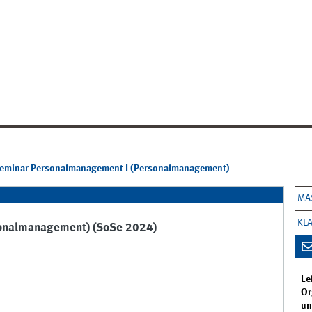
seminar Personalmanagement I (Personalmanagement)
MA
KL
sonalmanagement) (SoSe 2024)
Le
Or
un