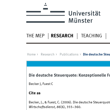
THE MEP
RESEARCH
TEACHING
Home
Research
Publications
Die deutsche Steu
Die deutsche Steuerquote: Konzeptionelle Fr
Becker J, Fuest C
Cite as
Becker, J., & Fuest, C. (2006). Die deutsche Steuerquot
Wirtschaftsdienst
,
86
(6), 355–360.