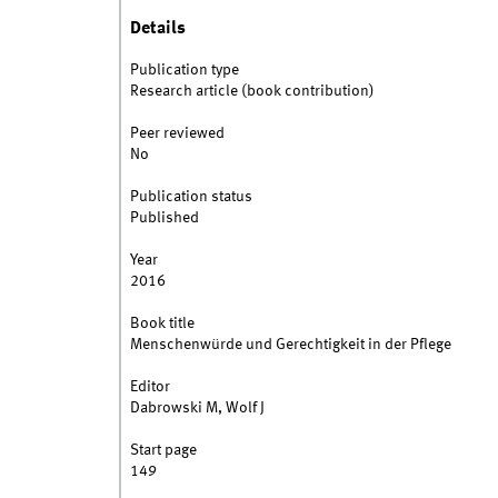
Details
Publication type
Research article (book contribution)
Peer reviewed
No
Publication status
Published
Year
2016
Book title
Menschenwürde und Gerechtigkeit in der Pflege
Editor
Dabrowski M, Wolf J
Start page
149