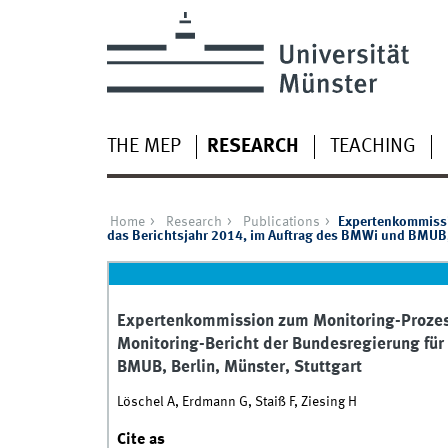
THE MEP
RESEARCH
TEACHING
Home
Research
Publications
Expertenkommissi
das Berichtsjahr 2014, im Auftrag des BMWi und BMUB, 
Expertenkommission zum Monitoring-Prozess
Monitoring-Bericht der Bundesregierung für
BMUB, Berlin, Münster, Stuttgart
Löschel A, Erdmann G, Staiß F, Ziesing H
Cite as