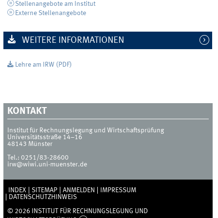
Stellenangebote am Institut
Externe Stellenangebote
WEITERE INFORMATIONEN
Lehre am IRW (PDF)
KONTAKT
Institut für Rechnungslegung und Wirtschaftsprüfung
Universitätsstraße 14–16
48143
Münster
Tel.:
0251/83-28600
irw@wiwi.uni-muenster.de
INDEX
SITEMAP
ANMELDEN
IMPRESSUM
DATENSCHUTZHINWEIS
© 2026 INSTITUT FÜR RECHNUNGSLEGUNG UND