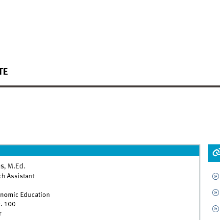
TE
s
,
M.Ed.
h Assistant
conomic Education
. 100
r