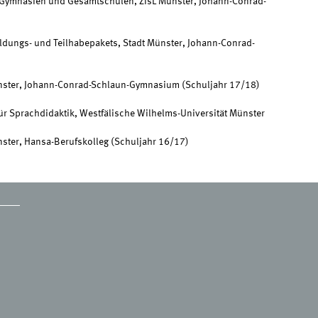
n Gymnasien und Gesamtschulen, ZfsL Münster, Johann-Conrad-
ldungs- und Teilhabepakets, Stadt Münster, Johann-Conrad-
ünster, Johann-Conrad-Schlaun-Gymnasium (Schuljahr 17/18)
für Sprachdidaktik, Westfälische Wilhelms-Universität Münster
nster, Hansa-Berufskolleg (Schuljahr 16/17)