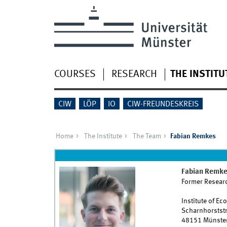
COURSES
RESEARCH
THE INSTITU
CIW
LÖP
IO
CIW-FREUNDESKREIS
Home
The Institute
The Team
Fabian Remkes
Fabian
Remke
Former Researc
Institute of E
Scharnhorststr
48151
Münste