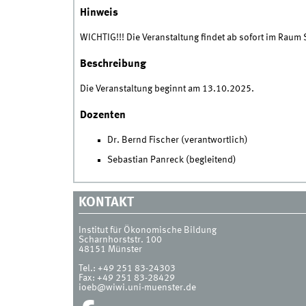
Hinweis
WICHTIG!!! Die Veranstaltung findet ab sofort im Raum S
Beschreibung
Die Veranstaltung beginnt am 13.10.2025.
Dozenten
Dr. Bernd Fischer (verantwortlich)
Sebastian Panreck (begleitend)
KONTAKT
Institut für Ökonomische Bildung
Scharnhorststr. 100
48151
Münster
Tel.:
+49 251 83-24303
Fax:
+49 251 83-28429
ioeb@wiwi.uni-muenster.de