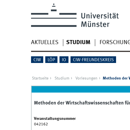
AKTUELLES
STUDIUM
FORSCHUN
CIW
LÖP
IO
CIW-FREUNDESKREIS
Startseite
Studium
Vorlesungen
Methoden der W
Methoden der Wirtschaftswissenschaften fü
Veranstaltungsnummer
042162