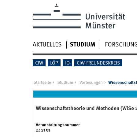
AKTUELLES
STUDIUM
FORSCHUN
CIW
LÖP
IO
CIW-FREUNDESKREIS
Startseite
Studium
Vorlesungen
Wissenschafts
Wissenschaftstheorie und Methoden (WiSe
Veranstaltungsnummer
040353