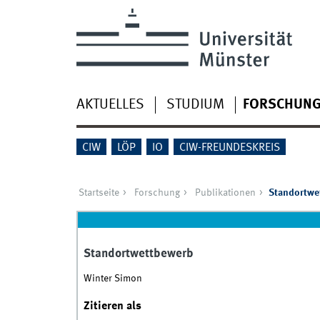
AKTUELLES
STUDIUM
FORSCHUN
CIW
LÖP
IO
CIW-FREUNDESKREIS
Startseite
Forschung
Publikationen
Standortwe
Standortwettbewerb
Winter Simon
Zitieren als