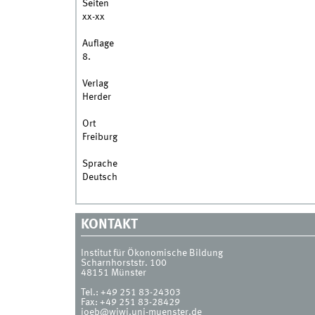
Seiten
xx-xx
Auflage
8.
Verlag
Herder
Ort
Freiburg
Sprache
Deutsch
KONTAKT
Institut für Ökonomische Bildung
Scharnhorststr. 100
48151
Münster
Tel.:
+49 251 83-24303
Fax:
+49 251 83-28429
ioeb@wiwi.uni-muenster.de