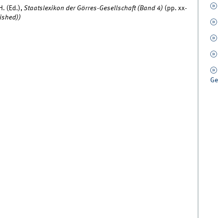
H. (Ed.),
Staatslexikon der Görres-Gesellschaft (Band 4)
(pp. xx-
lished))
Ge