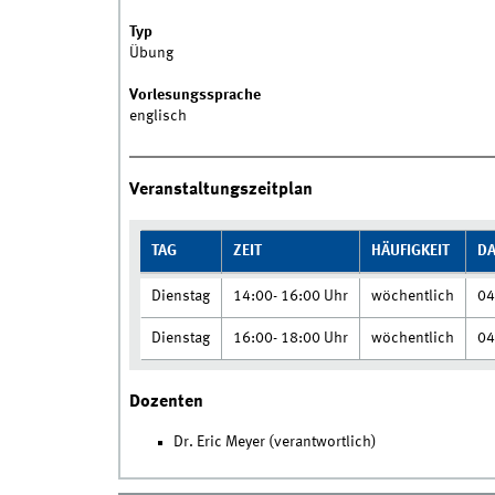
Typ
Übung
Vorlesungssprache
englisch
Veranstaltungszeitplan
TAG
ZEIT
HÄUFIGKEIT
D
Dienstag
14:00- 16:00 Uhr
wöchentlich
04
Dienstag
16:00- 18:00 Uhr
wöchentlich
04
Dozenten
Dr. Eric Meyer (verantwortlich)