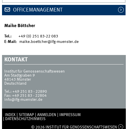
OFFICEMANAGEMENT
Maike Böttcher
Tel.:
+49 (0) 251 83-22 083
E-Mail:
maike.boettcher@ifg-muenster.de
KONTAKT
Institut für Genossenschaftswesen
Am Stadtgraben 9
48143
Münster
Deutschland
Tel.:
+49 251 83 - 22890
Fax:
+49 251 83 - 22804
info@ifg-muenster.de
INDEX
SITEMAP
ANMELDEN
IMPRESSUM
DATENSCHUTZHINWEIS
© 2026 INSTITUT FÜR GENOSSENSCHAFTSWESEN