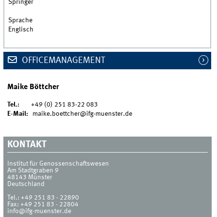
Springer
Sprache
Englisch
OFFICEMANAGEMENT
Maike Böttcher
Tel.:
+49 (0) 251 83-22 083
E-Mail:
maike.boettcher@ifg-muenster.de
KONTAKT
Institut für Genossenschaftswesen
Am Stadtgraben 9
48143
Münster
Deutschland
Tel.:
+49 251 83 - 22890
Fax:
+49 251 83 - 22804
info@ifg-muenster.de