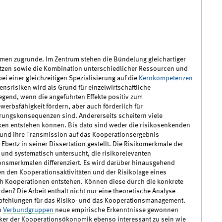
en zugrunde. Im Zentrum stehen die Bündelung gleichartiger
tzen sowie die Kombination unterschiedlicher Ressourcen und
 einer gleichzeitigen Spezialisierung auf die
Kernkompetenzen
srisiken wird als Grund für einzelwirtschaftliche
egend, wenn die angeführten Effekte positiv zum
erbsfähigkeit fördern, aber auch förderlich für
rungskonsequenzen sind. Andererseits scheitern viele
ken entstehen können. Bis dato sind weder die risikosenkenden
 und ihre Transmission auf das Kooperationsergebnis
 Ebertz in seiner Dissertation gestellt. Die Risikomerkmale der
d systematisch untersucht, die risikorelevanten
onsmerkmalen differenziert. Es wird darüber hinausgehend
 den Kooperationsaktivitäten und der Risikolage eines
 Kooperationen entstehen. Können diese durch die konkrete
? Die Arbeit enthält nicht nur eine theoretische Analyse
fehlungen für das Risiko- und das Kooperationsmanagement.
n
Verbundgruppen
neue empirische Erkenntnisse gewonnen
tiker der Kooperationsökonomik ebenso interessant zu sein wie