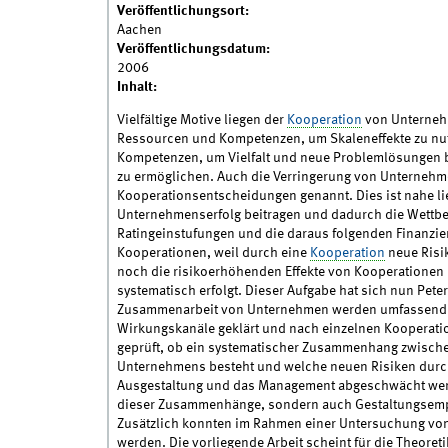
Veröffentlichungsort:
Aachen
Veröffentlichungsdatum:
2006
Inhalt:
Vielfältige Motive liegen der
Kooperation
von Unternehm
Ressourcen und Kompetenzen, um Skaleneffekte zu nu
Kompetenzen, um Vielfalt und neue Problemlösungen bei
zu ermöglichen. Auch die Verringerung von Unternehmen
Kooperationsentscheidungen genannt. Dies ist nahe li
Unternehmenserfolg beitragen und dadurch die Wettbew
Ratingeinstufungen und die daraus folgenden Finanzie
Kooperationen, weil durch eine
Kooperation
neue Risi
noch die risikoerhöhenden Effekte von Kooperationen
systematisch erfolgt. Dieser Aufgabe hat sich nun Peter
Zusammenarbeit von Unternehmen werden umfassend un
Wirkungskanäle geklärt und nach einzelnen Kooperati
geprüft, ob ein systematischer Zusammenhang zwischen
Unternehmens besteht und welche neuen Risiken durch
Ausgestaltung und das Management abgeschwächt werden
dieser Zusammenhänge, sondern auch Gestaltungsemp
Zusätzlich konnten im Rahmen einer Untersuchung vo
werden. Die vorliegende Arbeit scheint für die Theore