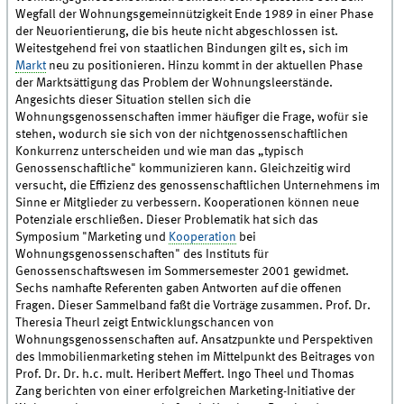
Wegfall der Wohnungsgemeinnützigkeit Ende 1989 in einer Phase
der Neuorientierung, die bis heute nicht abgeschlossen ist.
Weitestgehend frei von staatlichen Bindungen gilt es, sich im
Markt
neu zu positionieren. Hinzu kommt in der aktuellen Phase
der Marktsättigung das Problem der Wohnungsleerstände.
Angesichts dieser Situation stellen sich die
Wohnungsgenossenschaften immer häufiger die Frage, wofür sie
stehen, wodurch sie sich von der nichtgenossenschaftlichen
Konkurrenz unterscheiden und wie man das „typisch
Genossenschaftliche" kommunizieren kann. Gleichzeitig wird
versucht, die Effizienz des genossenschaftlichen Unternehmens im
Sinne er Mitglieder zu verbessern. Kooperationen können neue
Potenziale erschließen. Dieser Problematik hat sich das
Symposium "Marketing und
Kooperation
bei
Wohnungsgenossenschaften" des Instituts für
Genossenschaftswesen im Sommersemester 2001 gewidmet.
Sechs namhafte Referenten gaben Antworten auf die offenen
Fragen. Dieser Sammelband faßt die Vorträge zusammen. Prof. Dr.
Theresia Theurl zeigt Entwicklungschancen von
Wohnungsgenossenschaften auf. Ansatzpunkte und Perspektiven
des lmmobilienmarketing stehen im Mittelpunkt des Beitrages von
Prof. Dr. Dr. h.c. mult. Heribert Meffert. lngo Theel und Thomas
Zang berichten von einer erfolgreichen Marketing-Initiative der