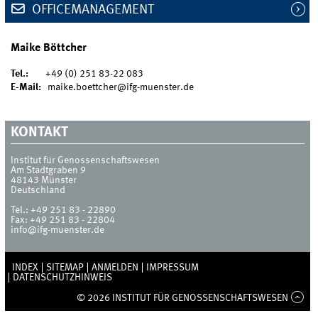
OFFICEMANAGEMENT
Maike Böttcher
Tel.:
+49 (0) 251 83-22 083
E-Mail:
maike.boettcher@ifg-muenster.de
KONTAKT
Institut für Genossenschaftswesen
Am Stadtgraben 9
48143
Münster
Deutschland
Tel.:
+49 251 83 - 22890
Fax:
+49 251 83 - 22804
info@ifg-muenster.de
INDEX
SITEMAP
ANMELDEN
IMPRESSUM
DATENSCHUTZHINWEIS
© 2026 INSTITUT FÜR GENOSSENSCHAFTSWESEN