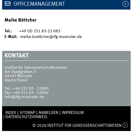
OFFICEMANAGEMENT
Maike Böttcher
Tel.:
+49 (0) 251 83-22 083
E-Mail:
maike.boettcher@ifg-muenster.de
KONTAKT
Institut für Genossenschaftswesen
Am Stadtgraben 9
48143
Münster
Deutschland
Tel.:
+49 251 83 - 22890
Fax:
+49 251 83 - 22804
info@ifg-muenster.de
INDEX
SITEMAP
ANMELDEN
IMPRESSUM
DATENSCHUTZHINWEIS
© 2026 INSTITUT FÜR GENOSSENSCHAFTSWESEN