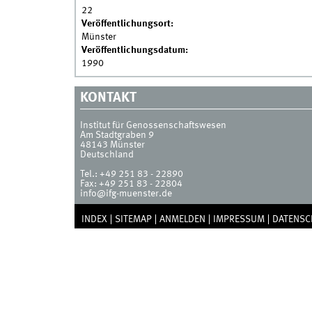
22
Veröffentlichungsort:
Münster
Veröffentlichungsdatum:
1990
KONTAKT
Institut für Genossenschaftswesen
Am Stadtgraben 9
48143
Münster
Deutschland
Tel.:
+49 251 83 - 22890
Fax:
+49 251 83 - 22804
info@ifg-muenster.de
INDEX
SITEMAP
ANMELDEN
IMPRESSUM
DATENSC