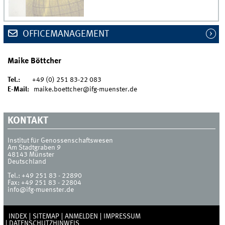
OFFICEMANAGEMENT
Maike Böttcher
Tel.:
+49 (0) 251 83-22 083
E-Mail:
maike.boettcher@ifg-muenster.de
KONTAKT
Institut für Genossenschaftswesen
Am Stadtgraben 9
48143
Münster
Deutschland
Tel.:
+49 251 83 - 22890
Fax:
+49 251 83 - 22804
info@ifg-muenster.de
INDEX
SITEMAP
ANMELDEN
IMPRESSUM
DATENSCHUTZHINWEIS